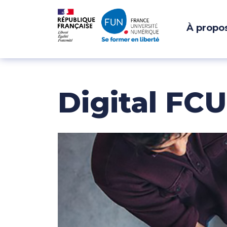
À propo
NAVIGATION PRI
Passer au contenu
Digital FCU