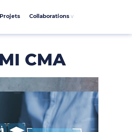
Projets
Collaborations
Recherche
dans
le
site
’AMI CMA