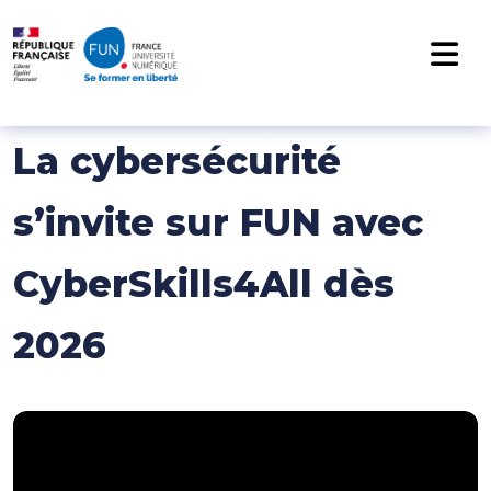
NAVIGATION PRINCIPALE
Passer au contenu
La cybersécurité
s’invite sur FUN avec
CyberSkills4All dès
2026