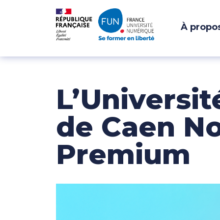
À propo
NAVIGATION PRI
Passer au contenu
L’Universit
de Caen No
Premium