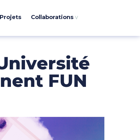
Projets
Collaborations
Recherche
dans
le
site
Université
gnent FUN