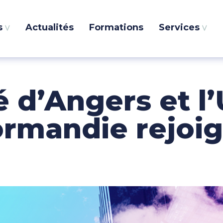
s
Actualités
Formations
Services
NCIPALE
é d’Angers et l’
rmandie rejoi