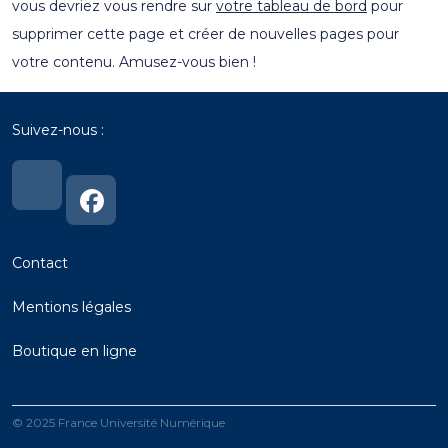
vous devriez vous rendre sur
votre tableau de bord
pour
supprimer cette page et créer de nouvelles pages pour
votre contenu. Amusez-vous bien !
Suivez-nous :
Lien
Lien
vers
vers
notre
notre
page
page
Linkedin
Linkedin
Contact
Mentions
légales
Boutique en ligne
© 2025 France Université Numérique