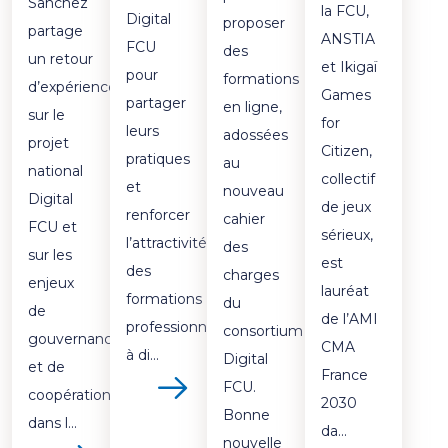
Sanchez
la FCU,
Digital
proposer
partage
ANSTIA
FCU
des
un retour
et Ikigaï
pour
formations
d’expérience
Games
partager
en ligne,
sur le
for
leurs
adossées
projet
Citizen,
pratiques
au
national
collectif
et
nouveau
Digital
de jeux
renforcer
cahier
FCU et
sérieux,
l’attractivité
des
sur les
est
des
charges
enjeux
lauréat
formations
du
de
de l’AMI
professionnelles
consortium
gouvernance
CMA
à di...
Digital
et de
France
FCU.
coopération
Voir
2030
Bonne
les
dans l...
da...
nouvelle
détails