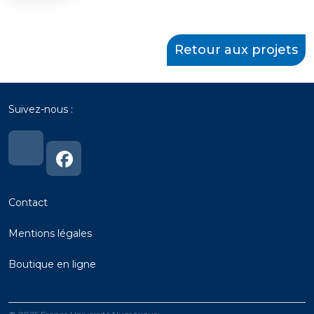
es
étails
de
Retour aux projets
'actualité
Suivez-nous :
Lien
Lien
vers
vers
notre
notre
page
page
Linkedin
Linkedin
Contact
Mentions
légales
Boutique en ligne