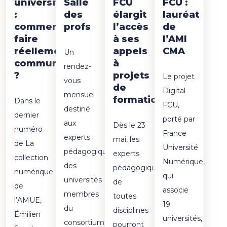
universitaire
Salle
FCU
FCU :
:
des
élargit
lauréat
comment
profs
l’accès
de
faire
à ses
l’AMI
réellement
appels
CMA
Un
communauté
à
rendez-
?
projets
Le projet
vous
de
Digital
mensuel
formation
Dans le
FCU,
destiné
dernier
porté par
aux
Dès le 23
numéro
France
experts
mai, les
de La
Université
pédagogiques
experts
collection
Numérique,
des
pédagogiques
numérique
qui
universités
de
de
associe
membres
toutes
l’AMUE,
19
du
disciplines
Émilien
universités,
consortium
pourront